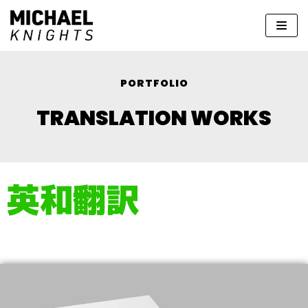
コ
ン
テ
ン
ツ
PORTFOLIO
へ
TRANSLATION WORKS
ス
キ
ッ
プ
英和翻訳